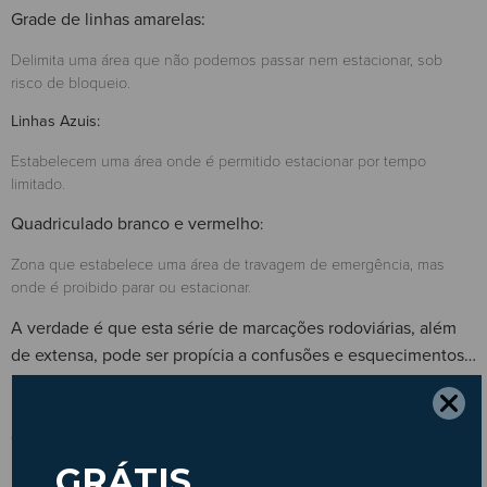
Grade de linhas amarelas:
Delimita uma área que não podemos passar nem estacionar, sob
risco de bloqueio.
Linhas Azuis:
Estabelecem uma área onde é permitido estacionar por tempo
limitado.
Quadriculado branco e vermelho
:
Zona que estabelece uma área de travagem de emergência, mas
onde é proibido parar ou estacionar.
A verdade é que esta série de marcações rodoviárias, além
de extensa, pode ser propícia a confusões e esquecimentos…
por isso, nunca é demais rever o que significam todas as
marcações, para que a nossa condução seja mais consciente
e segura!