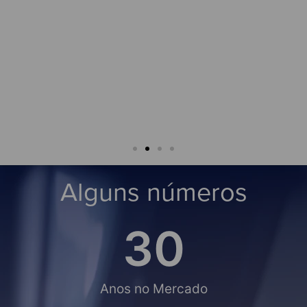
★★★★★
César Analide
★★
Joaquim 
Alguns números
30
Anos no Mercado