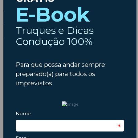
A Insparedes deseja-lhe Boas Viagens!
Aceder à Fonte da Notícia
ARTIGO ANTERIOR
PRÓXIMO ARTIGO
30 novos radares em Portugal – saiba tudo!
O seu carro também sofre com o frio – proteja-o!