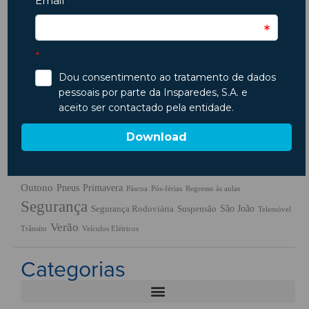
Etiquetas
ambiente
Ano Novo
Ar
Animais
Acidentes
Animais em Viagem
Carros
Condicionado
Baterias
Chuva
Carros usados
combustiveis
Condução
Dicas
Crianças
Comprar Carro
Dicas
Código da Estrada
Férias
Escapadinhas
Insparedes
Embraiagem
Escapadelas
Insparedes
Inverno
Inspeção
Legislação
Manutenção
Manutenção Auto
Natal
Motores
Motas
Motociclos
Outono
Pneus
Primavera
Páscoa
Pós-férias
Regresso às aulas
Segurança
São João
Segurança Rodoviária
Suspensão
Telemóvel
Verão
Trânsito
Veículos Elétricos
Categorias