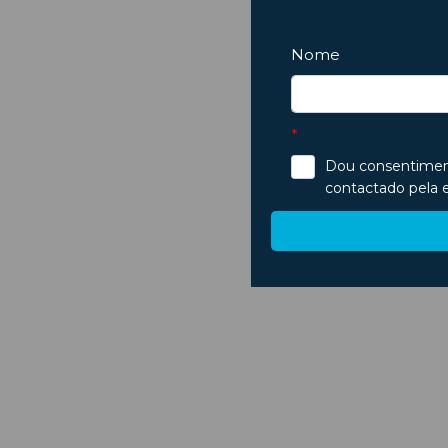
Ar fraco, mau cheiro ou vidros a embaciar? Saiba identificar si
...
Ver Mais