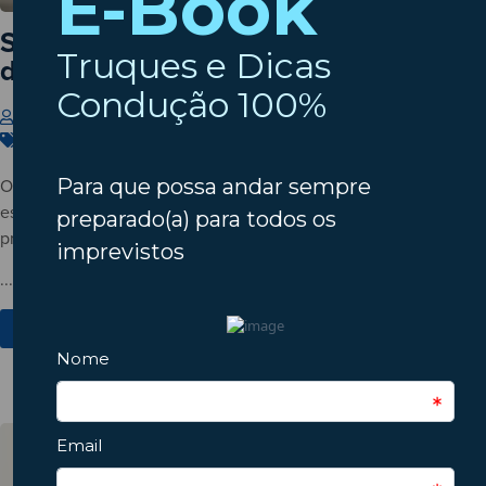
Setembro à porta? Verifique o estado
do seu automóvel!
Insparedes
31 de Julho de 2026
Carros
,
Dicas
,
Manutenção
O verão está a terminar? Descubra porque deve verificar o
estado do automóvel antes do regresso à rotina e conheça os
principais pontos a inspecionar.
...
Ver Mais