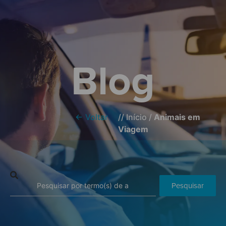
Blog
← Voltar
//
Início
/
Animais em
Viagem
Pesquisar