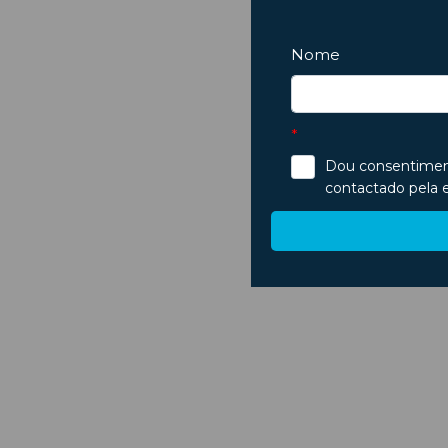
Ar fraco, mau cheiro ou vidros a embaciar? Saiba identificar si
...
Ver Mais