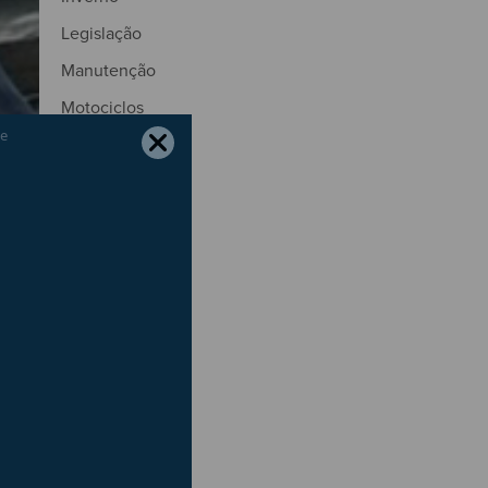
Legislação
Manutenção
Motociclos
Motores
Natal
Natureza
Outono
Páscoa
Pneus
Portagens
Poupança
Primavera
Radares