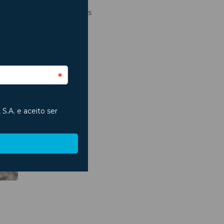
Regresso às Aulas
São João
Segurança
Seguros
Trânsito
Verão