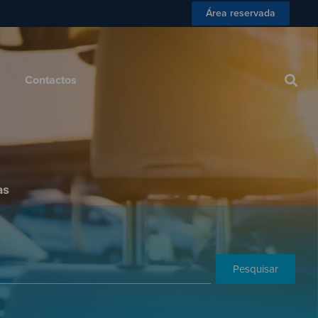
Área reservada
 Consumidor
Blog
Contactos
Contactos
as
Pesquisar