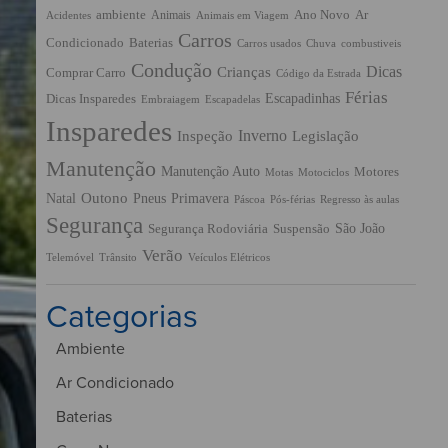
ambiente
Ano Novo
Ar
Animais
Acidentes
Animais em Viagem
Carros
Condicionado
Baterias
Chuva
Carros usados
combustiveis
Condução
Dicas
Crianças
Comprar Carro
Código da Estrada
Férias
Escapadinhas
Dicas Insparedes
Embraiagem
Escapadelas
Insparedes
Inverno
Inspeção
Legislação
Manutenção
Manutenção Auto
Motores
Motas
Motociclos
Outono
Pneus
Primavera
Natal
Páscoa
Pós-férias
Regresso às aulas
Segurança
São João
Segurança Rodoviária
Suspensão
Verão
Trânsito
Veículos Elétricos
Telemóvel
Categorias
Ambiente
Ar Condicionado
Baterias