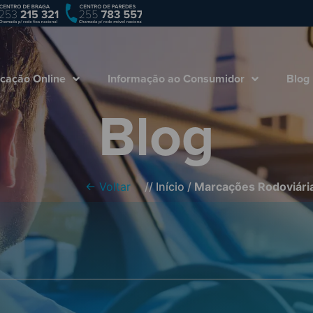
Empresa
Marcação Online
Informação ao
cação Online
Informação ao Consumidor
Blog
Blog
← Voltar
//
Início
/
Marcações Rodoviári