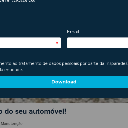
do do seu automóvel!
,
Manutenção