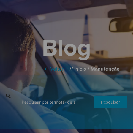
Blog
← Voltar
//
Início
/
Manutenção
Pesquisar