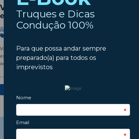
Vai conduzir com temperaturas
elevadas? Saiba como proteger-se!
Insparedes
6 de Julho de 2026
Carros
,
Segurança
,
Verão
Vai conduzir com temperaturas elevadas? Veja cuidados
essenciais para evitar fadiga, desidratação, desconforto e riscos
acrescidos nas viagens de verão.
...
Ver Mais