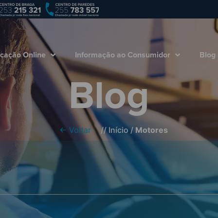
Empresa
Marcação Online
Informação ao
cação Online
Informação ao Consumidor
Blog
Blog
← Voltar
//
Início
/
Motores