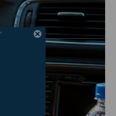
Legislação
Manutenção
Motociclos
Motores
Natal
Natureza
Outono
Páscoa
Pneus
Portagens
Poupança
Primavera
Radares