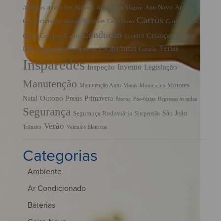
ambiente
Ano Novo
Ar
Animais
Acidentes
Animais em Viagem
Carros
Condicionado
Baterias
Avarias
Carro Novo
Carros usados
Condução
Dicas
Crianças
Comprar Carro
Chuva
Covid19
Férias
Escapadinhas
Dicas Insparedes
Escapadelas
Estradas
Insparedes
Inverno
Inspeção
Legislação
Manutenção
Manutenção Auto
Motores
Motas
Motociclos
Outono
Pneus
Primavera
Natal
Páscoa
Pós-férias
Regresso às aulas
Segurança
São João
Segurança Rodoviária
Suspensão
Verão
Trânsito
Veículos Elétricos
Categorias
Ambiente
Ar Condicionado
Baterias