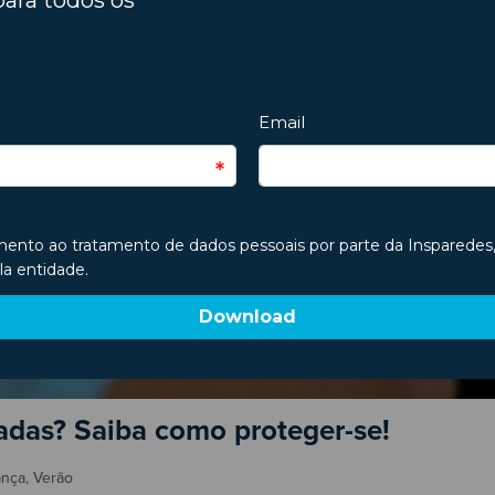
adas? Saiba como proteger-se!
ança
,
Verão