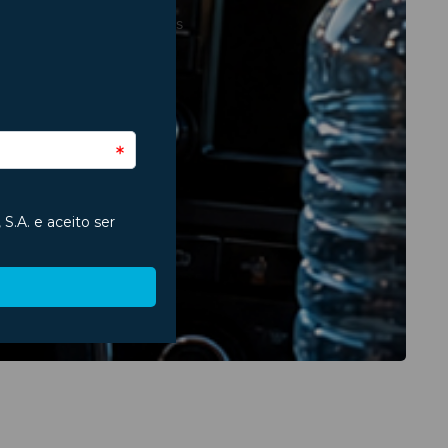
Regresso às Aulas
São João
Segurança
Seguros
Trânsito
Verão