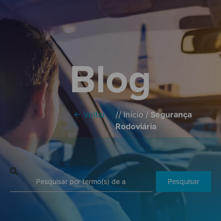
Blog
← Voltar
//
Início
/
Segurança
Rodoviária
Pesquisar