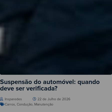
Suspensão do automóvel: quando
deve ser verificada?
Insparedes
22 de Julho de 2026
Carros
,
Condução
,
Manutenção