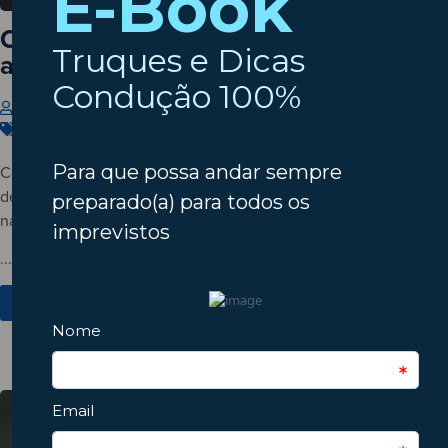
Cinco hábitos que desgastam o seu
automóvel sem dar por isso
Insparedes
22 de Julho de 2026
Carros
,
Condução
,
Manutenção
Conheça cinco hábitos do dia a dia que podem acelerar o
desgaste do automóvel e descubra como pequenas mudanças
na condução ajudam a evitar avarias e custos desnecessários.
...
Ver Mais