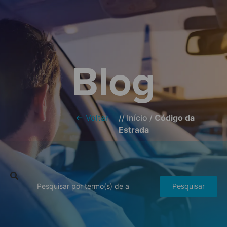
Blog
← Voltar
//
Início
/
Código da
Estrada
Pesquisar