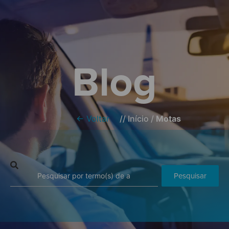
Blog
← Voltar
//
Início
/
Motas
Pesquisar