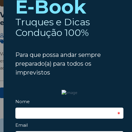
Vai conduzir com temperaturas
elevadas? Saiba como proteger-se!
Insparedes
6 de Julho de 2026
Carros
,
Segurança
,
Verão
Vai conduzir com temperaturas elevadas? Veja cuidados
essenciais para evitar fadiga, desidratação, desconforto e riscos
acrescidos nas viagens de verão.
...
Ver Mais