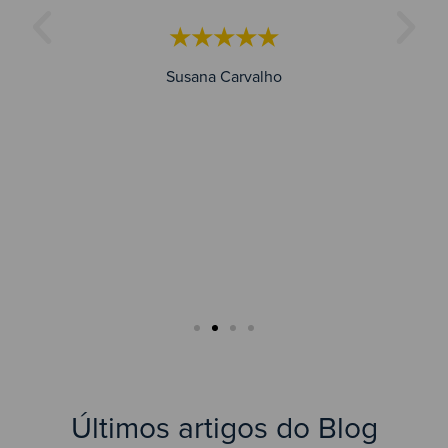
mentação
pontuali
★★★★★
a às 15:35.
rapide
Ótimo
Susana Carvalho
dimento."
★★★
César An
★★★☆
rigo Leão
Últimos artigos do Blog