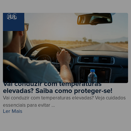
06
JUL
Vai conduzir com temperaturas
elevadas? Saiba como proteger-se!
Vai conduzir com temperaturas elevadas? Veja cuidados
A
L
essenciais para evitar ...
Ler Mais