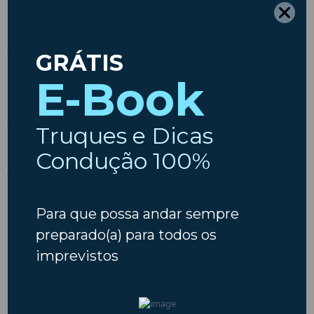
Responsabilidade
A Insparedes não se responsabiliza
por qualquer dano indireto, perda
de exploração, perda do benefício,
perda de oportunidade, dano ou
taxas que possam advir do facto da
utilização deste website.
A todas as questões que não se
encontrem reguladas pelas
presentes condições, é aplicável a
Lei Portuguesa, sendo que
qualquer conflito ou divergência de
interpretação das mesmas será
submetido ao Tribunal Português
competente.