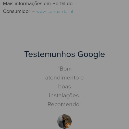
Mais informações em Portal do
Consumidor
–
www.consumidor.pt
Testemunhos Google
Pouco
"Bom
"Centr
mentado.
atendimento e
inspe
suía um
boas
automóve
ndamento
instalações.
nada a ap
 às 15:30.
Recomendo"
Faz o que
i às 15:15
co
aí com a
competê