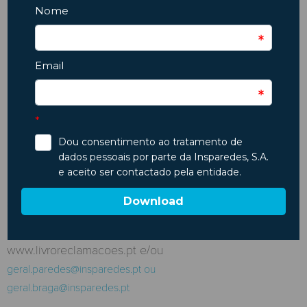
Em caso de litígio de consumo
online, o consumidor pode recorrer
a um sistema de resolução de
litígios em “linha” (RLL –
ec.europa.eu/consumers/odr), a
Plataforma ODR (“online dispute
resolution”), com competência para
resolução de litígios relativos às
obrigações contratuais resultantes
de contratos de venda ou de
serviços online.
Para Queixas e Reclamaçõe
s –
www.livroreclamacoes.pt e/ou
geral.paredes@insparedes.pt ou
geral.braga@insparedes.pt