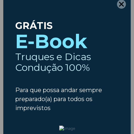
mentação
pontuali
★★★★★
a às 15:35.
rapide
Ótimo
Susana Carvalho
dimento."
★★★
César An
★★★☆
rigo Leão
Últimos artigos do Blog