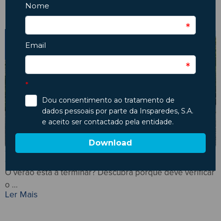
31
JUL
Setembro à porta? Verifique o estado
do seu automóvel!
O verão está a terminar? Descubra porque deve verificar
C
o ...
..
Ler Mais
L