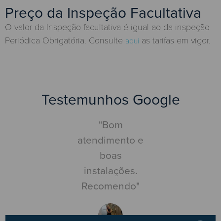
Preço da Inspeção Facultativa
O valor da Inspeção facultativa é igual ao da inspeção
Periódica Obrigatória. Consulte
as tarifas em vigor.
aqui
Testemunhos Google
Pouco
"Bom
"Centr
mentado.
atendimento e
inspe
suía um
boas
automóve
ndamento
instalações.
nada a ap
 às 15:30.
Recomendo"
Faz o que
i às 15:15
co
aí com a
competê