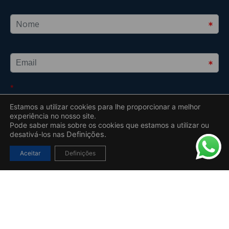
Estamos a utilizar cookies para lhe proporcionar a melhor
experiência no nosso site.
Pode saber mais sobre os cookies que estamos a utilizar ou
desativá-los nas
Definições.
Aceitar
Definições
2019 – 2026 © Todos os direitos reservados a Insparedes S.A. –
Uebyou | Creative Agency
Desenvolvido por