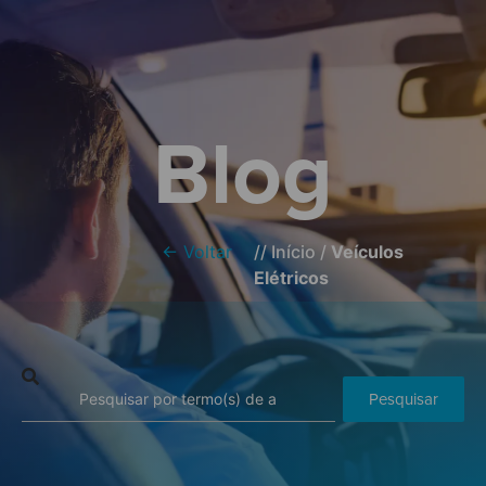
Blog
← Voltar
//
Início
/
Veículos
Elétricos
Pesquisar