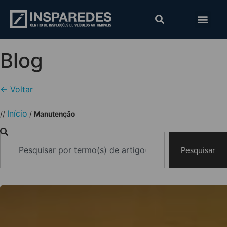
Blog
← Voltar
Início
//
/
Manutenção
Pesquisar