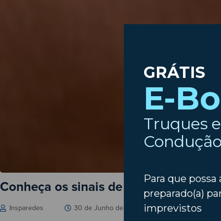
Conheça os sinais de que o ar condici
Insparedes
30 de Junho de 2026
Carros
,
Manute