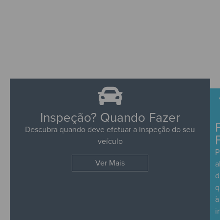
Inspeção? Quando Fazer
Descubra quando deve efetuar a inspeção do seu
veículo
P
Ver Mais
a
d
q
à
i