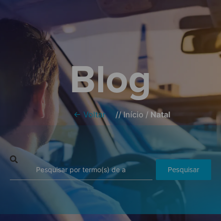
Blog
← Voltar
//
Início
/
Natal
Pesquisar