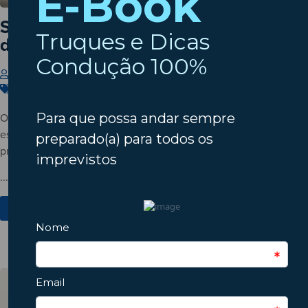
Setembro à porta? Verifique o estado
do seu automóvel!
Insparedes
31 de Julho de 2026
Carros
,
Dicas
,
Manutenção
O verão está a terminar? Descubra porque deve verificar o
estado do automóvel antes do regresso à rotina e conheça os
principais pontos a inspecionar.
...
Ver Mais