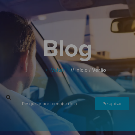
Blog
← Voltar
//
Início
/
Verão
Pesquisar