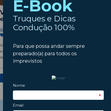
Vai conduzir com temperaturas
elevadas? Saiba como proteger-se!
Insparedes
6 de Julho de 2026
Carros
,
Segurança
,
Verão
Vai conduzir com temperaturas elevadas? Veja cuidados
essenciais para evitar fadiga, desidratação, desconforto e riscos
acrescidos nas viagens de verão.
...
Ver Mais