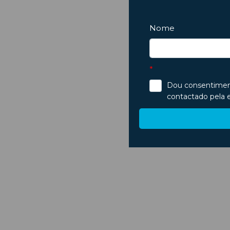
Ar fraco, mau cheiro ou vidros a embaciar? Saiba identificar si
...
Ver Mais