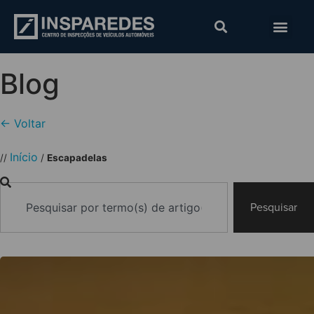
Blog
← Voltar
Início
//
/
Escapadelas
Pesquisar