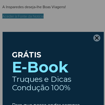
A Insparedes deseja-lhe Boas Viagens!
Aceder à Fonte da Notícia
ARTIGO ANTERIOR
PRÓXIMO ARTIGO
Conheça a nova lei das matrículas com a Insparedes!
Sabia que o uso do telemóvel é um dos maiores responsáveis por acidentes mortais em Portugal?