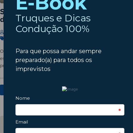
Setembro à porta? Verifique o estado
do seu automóvel!
Insparedes
31 de Julho de 2026
Carros
,
Dicas
,
Manutenção
O verão está a terminar? Descubra porque deve verificar o
estado do automóvel antes do regresso à rotina e conheça os
principais pontos a inspecionar.
...
Ver Mais