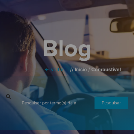
Blog
← Voltar
//
Início
/
Combustível
Pesquisar