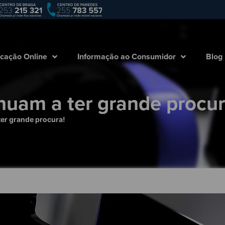
Empresa
Marcação Online
Informação ao
cação Online
Informação ao Consumidor
Blog
inuam a ter grande procur
ter grande procura!