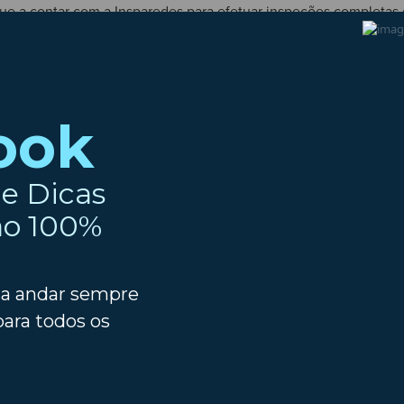
inue a contar com a Insparedes para efetuar inspeções completas
nos!
PRÓXIMO ART
Sofre de alergias? Saiba que cuidados deve ter no seu ca