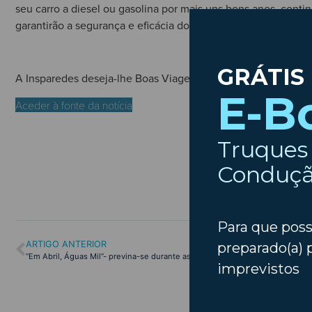
seu carro a diesel ou gasolina por mais uns bons anos, cont
garantirão a segurança e eficácia do seu carro por mais uns a
A Insparedes deseja-lhe Boas Viagens!
Aceder à fonte da notícia
ARTIGO ANTERIOR
“Em Abril, Águas Mil”- previna-se durante as chuvas de Primavera!