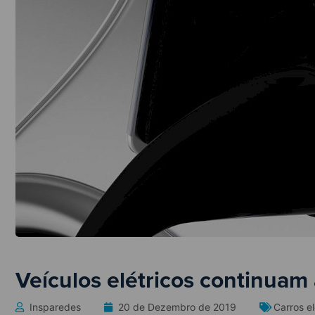
Veículos elétricos continuam 
Insparedes
20 de Dezembro de 2019
Carros el