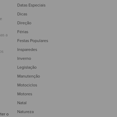
Datas Especiais
Dicas
de
Direção
Férias
nas a
Festas Populares
Insparedes
os
Inverno
Legislação
Manutenção
Motociclos
Motores
Natal
Natureza
ter o