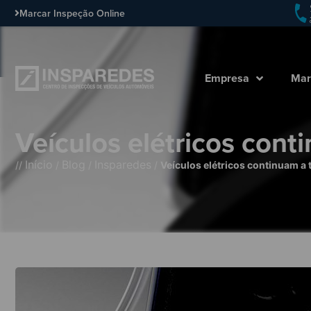
Marcar Inspeção Online
Empresa
Mar
Veículos elétricos cont
Início
Blog
Insparedes
//
/
/
/
Veículos elétricos continuam a 