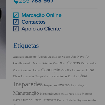
Etiquetas
ambiente
Ano Novo
Ar
Animais
Acidentes
Animais em Viagem
Carros
Condicionado
Baterias
Avarias
Carro Novo
Carros usados
Condução
Dicas
Crianças
Comprar Carro
Chuva
Covid19
Férias
Escapadinhas
Dicas Insparedes
Escapadelas
Estradas
Insparedes
Inverno
Inspeção
Legislação
Manutenção
Manutenção Auto
Motores
Motas
Motociclos
Outono
Pneus
Primavera
Natal
Páscoa
Pós-férias
Regresso às aulas