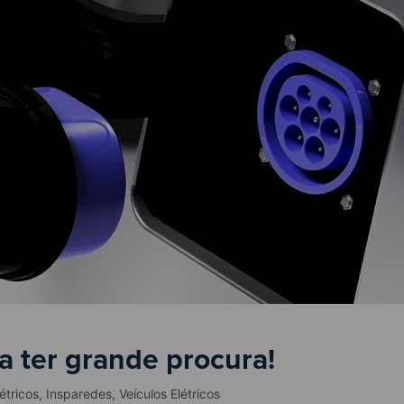
a ter grande procura!
étricos
,
Insparedes
,
Veículos Elétricos