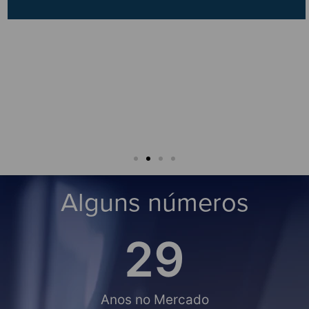
dimento."
★★★
César An
★★★☆
rigo Leão
Alguns números
30
Anos no Mercado