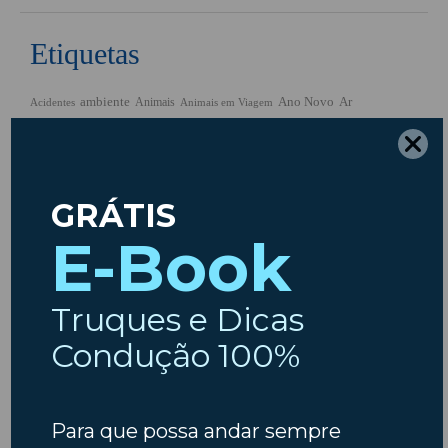
Etiquetas
ambiente
Ano Novo
Ar
Animais
Acidentes
Animais em Viagem
Carros
Condicionado
Baterias
Chuva
Carros usados
combustiveis
Condução
Dicas
Crianças
Comprar Carro
Dicas
Código da Estrada
Férias
Escapadinhas
Insparedes
Embraiagem
Escapadelas
Insparedes
Inverno
Inspeção
Legislação
Manutenção
Manutenção Auto
Natal
Motores
Motas
Motociclos
Outono
Pneus
Primavera
Páscoa
Pós-férias
Regresso às aulas
Segurança
São João
Segurança Rodoviária
Suspensão
Telemóvel
Verão
Trânsito
Veículos Elétricos
Categorias