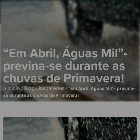
“Em Abril, Águas Mil”-
previna-se durante as
chuvas de Primavera!
Início
Blog
Insparedes
//
/
/
/
“Em Abril, Águas Mil”- previna-
se durante as chuvas de Primavera!