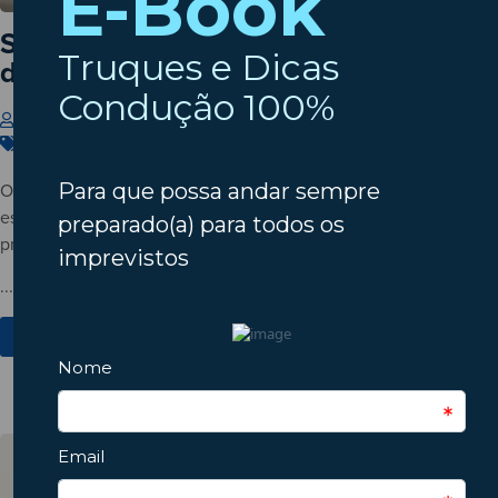
Setembro à porta? Verifique o estado
do seu automóvel!
Insparedes
31 de Julho de 2026
Carros
,
Dicas
,
Manutenção
O verão está a terminar? Descubra porque deve verificar o
estado do automóvel antes do regresso à rotina e conheça os
principais pontos a inspecionar.
...
Ver Mais