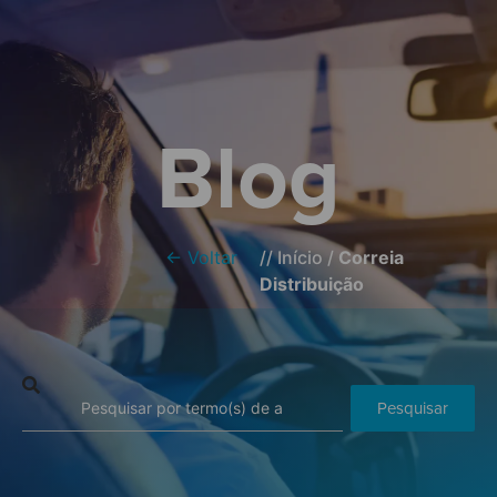
Blog
← Voltar
//
Início
/
Correia
Distribuição
Pesquisar