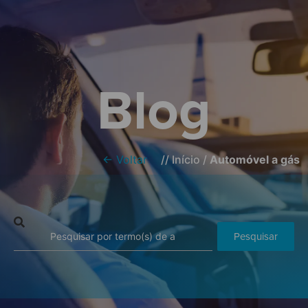
Blog
← Voltar
//
Início
/
Automóvel a gás
Pesquisar