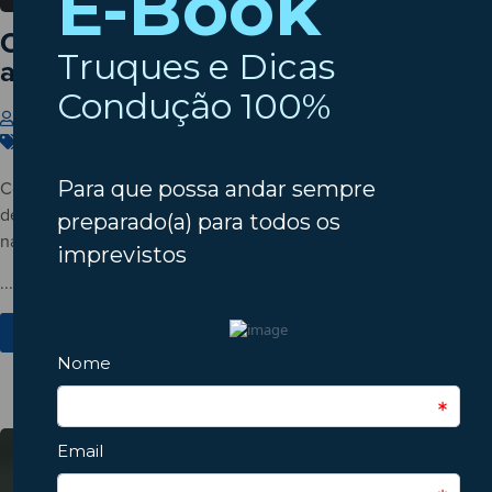
Cinco hábitos que desgastam o seu
automóvel sem dar por isso
Insparedes
22 de Julho de 2026
Carros
,
Condução
,
Manutenção
Conheça cinco hábitos do dia a dia que podem acelerar o
desgaste do automóvel e descubra como pequenas mudanças
na condução ajudam a evitar avarias e custos desnecessários.
...
Ver Mais