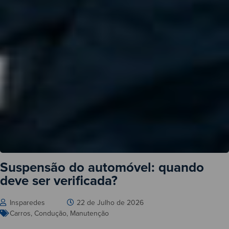
Suspensão do automóvel: quando
deve ser verificada?
Insparedes
22 de Julho de 2026
Carros
,
Condução
,
Manutenção