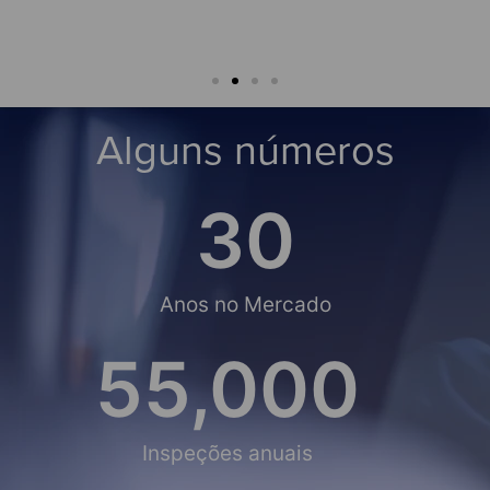
o
Alguns números
30
Anos no Mercado
55,000
Inspeções anuais