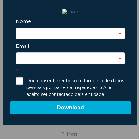
Condução
Dicas
Crianças
Comprar Carro
Dicas
Covid19
Férias
Escapadinhas
Insparedes
Escapadelas
Estradas
Insparedes
Inverno
Inspeção
Legislação
Manutenção
Natal
Manutenção Auto
Motores
Motas
Motociclos
Outono
Pneus
Primavera
Páscoa
Pós-férias
Regresso às aulas
Segurança
São João
Segurança Rodoviária
Suspensão
Trânsito
Verão
Veículos Elétricos
Categorias
Testemunhos Google
"Bom
"Centro de