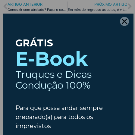
ARTIGO ANTERIOR
PRÓXIMO ARTIGO
Conduzir com atrelado? Faça-o com os cuidados certos!
Em mês de regresso às aulas, é vital garantir a segurança!
Etiquetas
ambiente
Ano Novo
Ar
Animais
Acidentes
Animais em Viagem
Carros
Condicionado
Baterias
Chuva
Avarias
Carro Novo
Carros usados