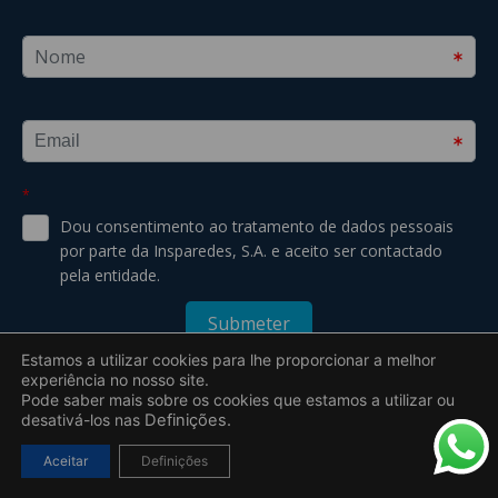
Estamos a utilizar cookies para lhe proporcionar a melhor
experiência no nosso site.
Pode saber mais sobre os cookies que estamos a utilizar ou
desativá-los nas
Definições.
2019 – 2026 © Todos os direitos reservados a Insparedes S.A. –
Uebyou | Creative Agency
Aceitar
Definições
Desenvolvido por