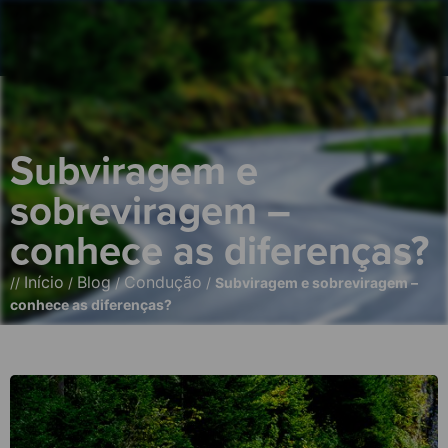
Subviragem e
sobreviragem –
conhece as diferenças?
Início
Blog
Condução
//
/
/
/
Subviragem e sobreviragem –
conhece as diferenças?