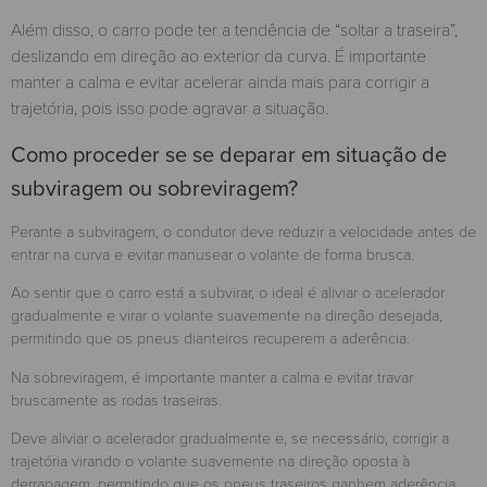
Além disso, o carro pode ter a tendência de “soltar a traseira”,
deslizando em direção ao exterior da curva. É importante
manter a calma e evitar acelerar ainda mais para corrigir a
trajetória, pois isso pode agravar a situação.
Como proceder se se deparar em situação de
subviragem ou sobreviragem?
Perante a subviragem, o condutor deve reduzir a velocidade antes de
entrar na curva e evitar manusear o volante de forma brusca.
Ao sentir que o carro está a subvirar, o ideal é aliviar o acelerador
gradualmente e virar o volante suavemente na direção desejada,
permitindo que os pneus dianteiros recuperem a aderência.
Na sobreviragem, é importante manter a calma e evitar travar
bruscamente as rodas traseiras.
Deve aliviar o acelerador gradualmente e, se necessário, corrigir a
trajetória virando o volante suavemente na direção oposta à
derrapagem, permitindo que os pneus traseiros ganhem aderência