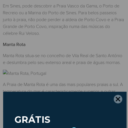
Em Sines, pode descobrir a Praia Vasco da Gama, o Porto de
Recreio ou a Marina do Porto de Sines. Para belos passeios
junto à praia, não pode perder a aldeia de Porto Covo e a Praia
Grande de Porto Covo, inspiração numa das músicas do
célebre Rui Veloso.
Manta Rota
Manta Rota situa-se no concelho de Vila Real de Santo António
e deslumbra pelo seu extenso areal e praia de águas mornas.
A Praia de Manta Rota é uma das mais populares praias a sul. A
temperatura do mar é caracteristicamente superior a outras
praias algarvias, atraindo miúdos e graúdos. Também a sua
grande extensão com pouca profundidade é uma chamariz de
famílias que prezam por praias calmas e segurança para os mais
novos.