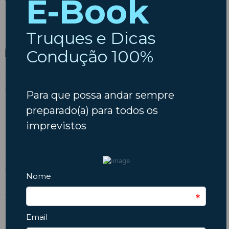
Torres Vedras
Bem perto da capital, Torres Vedras presenteia-nos com cerca
de 20kms de costa, cheiro a sal e praias de rara beleza.
Além das Praias de Santa Cruz, Porto Novo e a famosa Praia
Azul, Torres Vedras oferece uma panóplia de atividades, como
campos de golfe, centros hípicos, piscinas e, para um momento
de profundo relaxamento, a Estância Termal de Fonte de
Frades, reconhecida pelas qualidades terapêuticas das suas
águas.
Se, para si, Verão rima com mar, aqui estão alguns dos
destinos mais “instagramáveis” de Portugal, dignos de
magníficas fotos para a posteridade. Viaje com precaução e
ótimas férias!