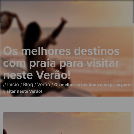
Os melhores destinos
com praia para visitar
neste Verão!
Início
Blog
Verão
//
/
/
/
Os melhores destinos com praia para
visitar neste Verão!