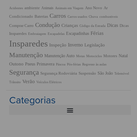
ambiente
Ano Novo
Ar
Animais
Acidentes
Animais em Viagem
Carros
Condicionado
Baterias
Chuva
Carros usados
combustiveis
Condução
Dicas
Crianças
Comprar Carro
Dicas
Código da Estrada
Férias
Escapadinhas
Insparedes
Embraiagem
Escapadelas
Insparedes
Inverno
Inspeção
Legislação
Manutenção
Manutenção Auto
Natal
Motores
Motas
Motociclos
Outono
Pneus
Primavera
Páscoa
Pós-férias
Regresso às aulas
Segurança
São João
Segurança Rodoviária
Suspensão
Telemóvel
Verão
Trânsito
Veículos Elétricos
Categorias