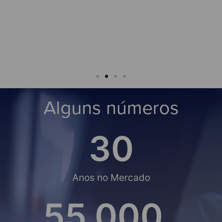
César Analide
★★
Joaquim
Alguns números
30
Anos no Mercado
55,000