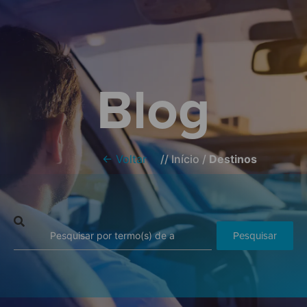
Blog
← Voltar
//
Início
/
Destinos
Pesquisar