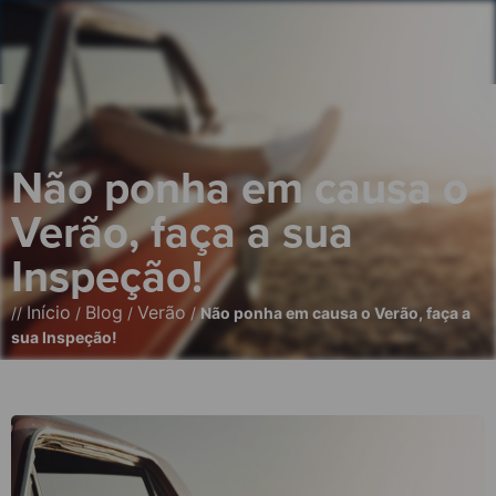
Não ponha em causa o
Verão, faça a sua
Inspeção!
Início
Blog
Verão
//
/
/
/
Não ponha em causa o Verão, faça a
sua Inspeção!