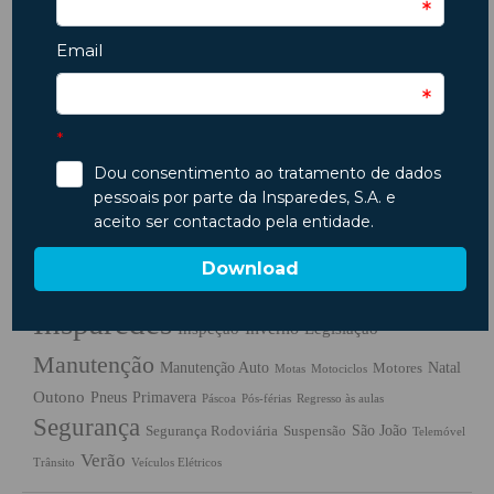
Etiquetas
ambiente
Ano Novo
Ar
Animais
Acidentes
Animais em Viagem
Carros
Condicionado
Baterias
Chuva
Carros usados
combustiveis
Condução
Dicas
Crianças
Comprar Carro
Dicas
Código da Estrada
Férias
Escapadinhas
Insparedes
Embraiagem
Escapadelas
Insparedes
Inverno
Inspeção
Legislação
Manutenção
Manutenção Auto
Natal
Motores
Motas
Motociclos
Outono
Pneus
Primavera
Páscoa
Pós-férias
Regresso às aulas
Segurança
São João
Segurança Rodoviária
Suspensão
Telemóvel
Verão
Trânsito
Veículos Elétricos