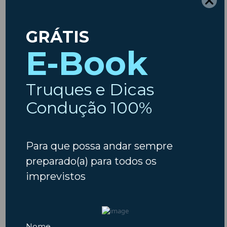
Etiquetas
ambiente
Ano Novo
Ar
Animais
Acidentes
Animais em Viagem
Carros
Condicionado
Baterias
Chuva
Carros usados
combustiveis
Condução
Dicas
Crianças
Comprar Carro
Dicas
Código da Estrada
Férias
Escapadinhas
Insparedes
Embraiagem
Escapadelas
Insparedes
Inverno
Inspeção
Legislação
Manutenção
Manutenção Auto
Natal
Motores
Motas
Motociclos
Outono
Pneus
Primavera
Páscoa
Pós-férias
Regresso às aulas