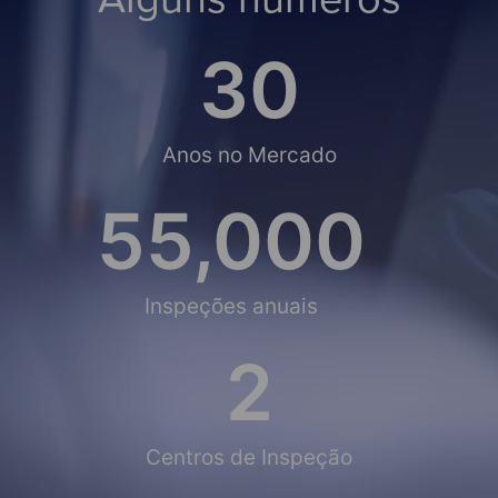
30
Anos no Mercado
55,000
Inspeções anuais
2
Centros de Inspeção