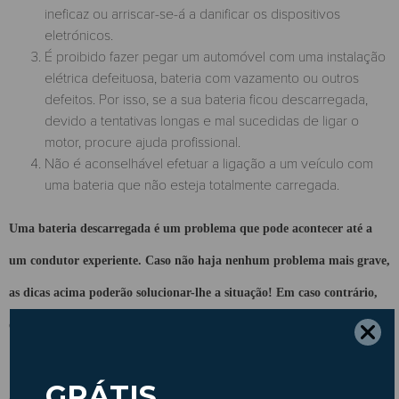
ineficaz ou arriscar-se-á a danificar os dispositivos
eletrónicos.
É proibido fazer pegar um automóvel com uma instalação
elétrica defeituosa, bateria com vazamento ou outros
defeitos. Por isso, se a sua bateria ficou descarregada,
devido a tentativas longas e mal sucedidas de ligar o
motor, procure ajuda profissional.
Não é aconselhável efetuar a ligação a um veículo com
uma bateria que não esteja totalmente carregada.
Uma bateria descarregada é um problema que pode acontecer até a
um condutor experiente. Caso não haja nenhum problema mais grave,
as dicas acima poderão solucionar-lhe a situação! Em caso contrário,
deve visitar o seu mecânico para perceber a origem do problema.
A Insparedes deseja-lhe Boas Viagens!