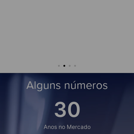
★★★
César An
★★★☆
rigo Leão
Alguns números
30
Anos no Mercado