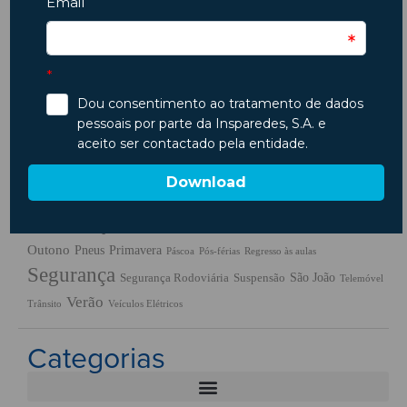
Etiquetas
ambiente
Ano Novo
Ar
Animais
Acidentes
Animais em Viagem
Carros
Condicionado
Baterias
Chuva
Carros usados
combustiveis
Condução
Dicas
Crianças
Comprar Carro
Dicas
Código da Estrada
Férias
Escapadinhas
Insparedes
Embraiagem
Escapadelas
Insparedes
Inverno
Inspeção
Legislação
Manutenção
Manutenção Auto
Natal
Motores
Motas
Motociclos
Outono
Pneus
Primavera
Páscoa
Pós-férias
Regresso às aulas
Segurança
São João
Segurança Rodoviária
Suspensão
Telemóvel
Verão
Trânsito
Veículos Elétricos
Categorias