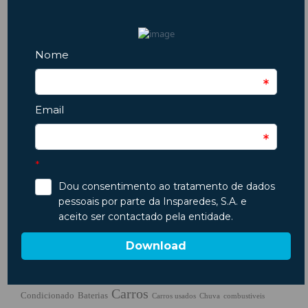
ARTIGO ANTERIOR
PRÓXIMO ARTIGO
Comando Paddle Shift – o que é e como utilizá-lo?
Como funciona o controlo de tração?
Etiquetas
ambiente
Ano Novo
Ar
Animais
Acidentes
Animais em Viagem
Carros
Condicionado
Baterias
Chuva
Carros usados
combustiveis