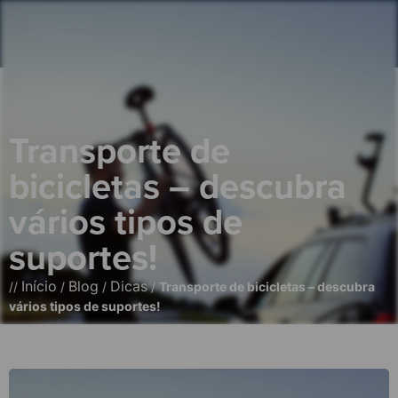
Transporte de
bicicletas – descubra
vários tipos de
suportes!
Início
Blog
Dicas
//
/
/
/
Transporte de bicicletas – descubra
vários tipos de suportes!