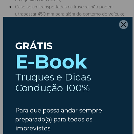
Caso sejam transportadas na traseira, não podem
ultrapassar 450 mm para além do contorno do veículo;
Não podem cobrir a matrícula nem obstruir os dispositivos
de iluminação e sinalização.
O cumprimento destas normas é essencial para evitar
penalizações e garantir a segurança na estrada.
O transporte de bicicletas pode ser feito de diversas formas,
dependendo do tipo de veículo e da frequência de
utilização. Avalie as opções de suportes disponíveis e
escolha a que melhor se adapta às suas necessidades,
garantindo sempre o cumprimento da legislação para evitar
multas e viajar em segurança.
A Insparedes deseja-lhe Boas Viagens!
Aceder à Fonte da Notícia