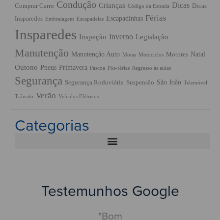
Condução
Dicas
Crianças
Comprar Carro
Dicas
Código da Estrada
Férias
Escapadinhas
Insparedes
Embraiagem
Escapadelas
Insparedes
Inverno
Inspeção
Legislação
Manutenção
Manutenção Auto
Natal
Motores
Motas
Motociclos
Outono
Pneus
Primavera
Páscoa
Pós-férias
Regresso às aulas
Segurança
São João
Segurança Rodoviária
Suspensão
Telemóvel
Verão
Trânsito
Veículos Elétricos
Categorias
Testemunhos Google
Pouco
"Bom
"Centr