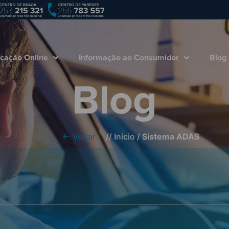
Empresa
Marcação Online
Informação ao
cação Online
Informação ao Consumidor
Blog
Blog
← Voltar
//
Início
/
Sistema ADAS