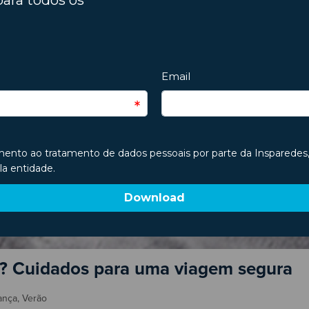
o? Cuidados para uma viagem segura
ança
,
Verão