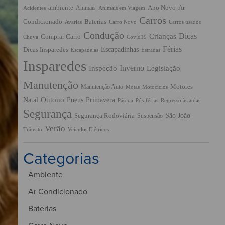
ambiente
Ano Novo
Ar
Animais
Acidentes
Animais em Viagem
Carros
Condicionado
Baterias
Avarias
Carro Novo
Carros usados
Condução
Dicas
Crianças
Comprar Carro
Chuva
Covid19
Férias
Escapadinhas
Dicas Insparedes
Escapadelas
Estradas
Insparedes
Inverno
Inspeção
Legislação
Manutenção
Manutenção Auto
Motores
Motas
Motociclos
Outono
Pneus
Primavera
Natal
Páscoa
Pós-férias
Regresso às aulas
Segurança
São João
Segurança Rodoviária
Suspensão
Verão
Trânsito
Veículos Elétricos
Categorias
Ambiente
Ar Condicionado
Baterias