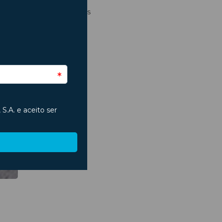
Regresso às Aulas
São João
Segurança
Seguros
Trânsito
Verão