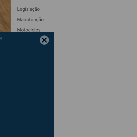
Legislação
Manutenção
Motociclos
Motores
Natal
Natureza
Outono
Páscoa
Pneus
Portagens
Poupança
Primavera
Radares