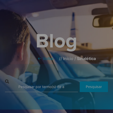
Blog
← Voltar
//
Início
/
Sinalética
Pesquisar