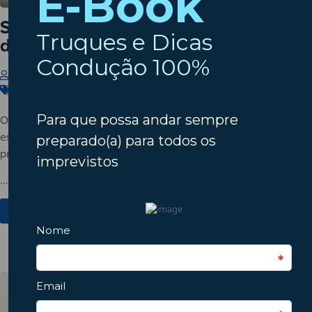
Setembro à porta? Verifique o estado
do seu automóvel!
Insparedes
31 de Julho de 2026
Carros
,
Dicas
,
Manutenção
O verão está a terminar? Descubra porque deve verificar o
estado do automóvel antes do regresso à rotina e conheça os
principais pontos a inspecionar.
...
Ver Mais