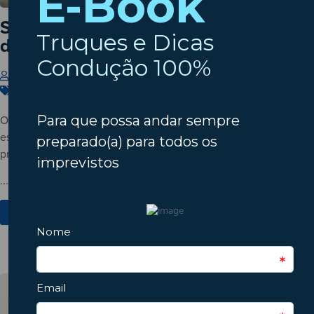
Setembro à porta? Verifique o estado
do seu automóvel!
Insparedes
31 de Julho de 2026
Carros
,
Dicas
,
Manutenção
O verão está a terminar? Descubra porque deve verificar o
estado do automóvel antes do regresso à rotina e conheça os
principais pontos a inspecionar.
...
Ver Mais