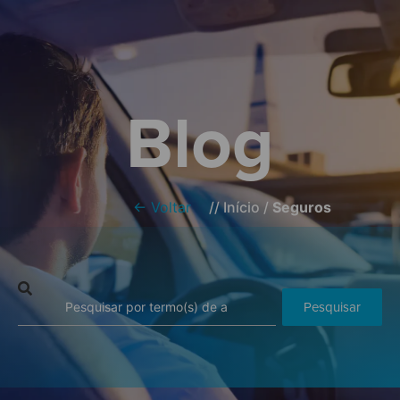
Blog
← Voltar
//
Início
/
Seguros
Pesquisar