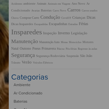
ambiente
Ano Novo
Ar
Animais
Acidentes
Animais em Viagem
Carros
Condicionado
Baterias
Avarias
Carro Novo
Carros usados
Condução
Dicas
Crianças
Comprar Carro
Chuva
Covid19
Férias
Escapadinhas
Dicas Insparedes
Escapadelas
Estradas
Insparedes
Inverno
Inspeção
Legislação
Manutenção
Manutenção Auto
Motores
Motas
Motociclos
Outono
Pneus
Primavera
Natal
Páscoa
Pós-férias
Regresso às aulas
Segurança
São João
Segurança Rodoviária
Suspensão
Verão
Trânsito
Veículos Elétricos
Categorias
Ambiente
Ar Condicionado
Baterias