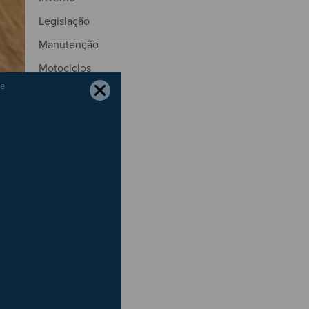
Legislação
Manutenção
Motociclos
Motores
Natal
Natureza
Outono
Páscoa
Pneus
Portagens
Poupança
Primavera
Radares