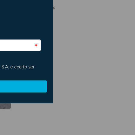
Regresso às Aulas
São João
Segurança
Seguros
Trânsito
Verão