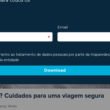
o? Cuidados para uma viagem segura
ança
,
Verão