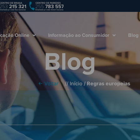
Empresa
Marcação Online
Informação ao
cação Online
Informação ao Consumidor
Blog
Blog
← Voltar
//
Início
/
Regras europeias