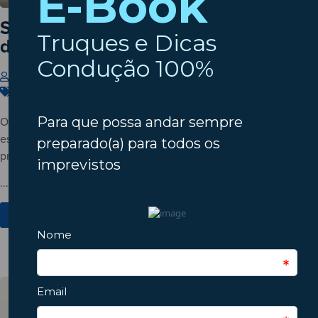
Setembro à porta? Verifique o estado
do seu automóvel!
Insparedes
31 de Julho de 2026
Carros
,
Dicas
,
Manutenção
O verão está a terminar? Descubra porque deve verificar o
estado do automóvel antes do regresso à rotina e conheça os
principais pontos a inspecionar.
...
Ver Mais