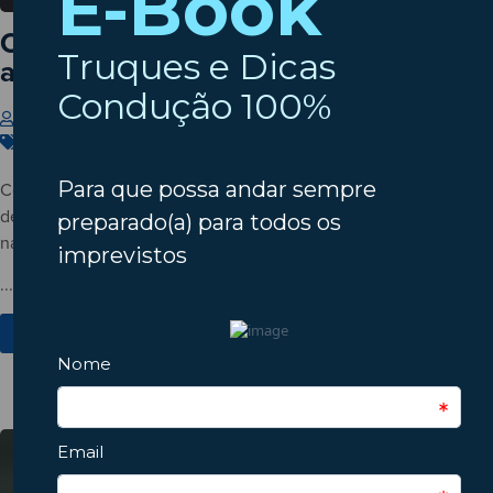
Cinco hábitos que desgastam o seu
automóvel sem dar por isso
Insparedes
22 de Julho de 2026
Carros
,
Condução
,
Manutenção
Conheça cinco hábitos do dia a dia que podem acelerar o
desgaste do automóvel e descubra como pequenas mudanças
na condução ajudam a evitar avarias e custos desnecessários.
...
Ver Mais