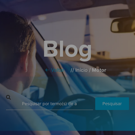
Blog
← Voltar
//
Início
/
Motor
Pesquisar