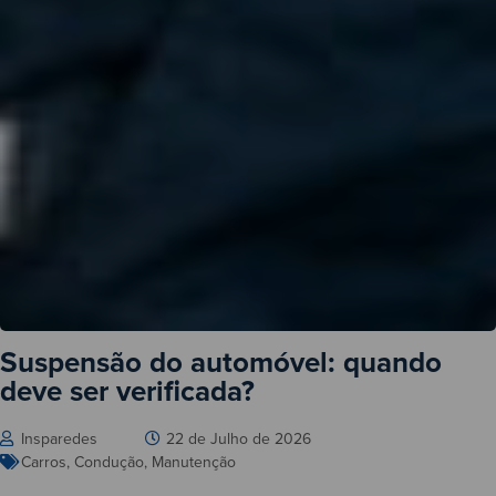
Suspensão do automóvel: quando
deve ser verificada?
Insparedes
22 de Julho de 2026
Carros
,
Condução
,
Manutenção