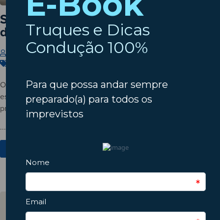
Setembro à porta? Verifique o estado
do seu automóvel!
Insparedes
31 de Julho de 2026
Carros
,
Dicas
,
Manutenção
O verão está a terminar? Descubra porque deve verificar o
estado do automóvel antes do regresso à rotina e conheça os
principais pontos a inspecionar.
...
Ver Mais