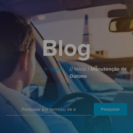
Blog
← Voltar
//
Início
/
Manutenção de
Outono
Pesquisar