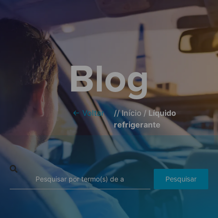
Blog
← Voltar
//
Início
/
Líquido
refrigerante
Pesquisar