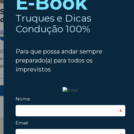
Setembro à porta? Verifique o estado
do seu automóvel!
Insparedes
31 de Julho de 2026
Carros
,
Dicas
,
Manutenção
O verão está a terminar? Descubra porque deve verificar o
estado do automóvel antes do regresso à rotina e conheça os
principais pontos a inspecionar.
...
Ver Mais