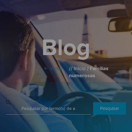
Blog
← Voltar
//
Início
/
Famílias
numerosas
Pesquisar