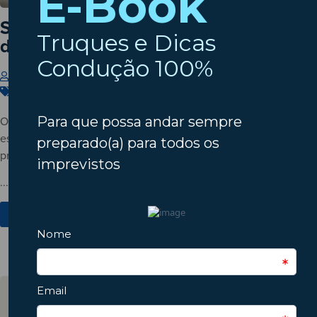
Setembro à porta? Verifique o estado
do seu automóvel!
Insparedes
31 de Julho de 2026
Carros
,
Dicas
,
Manutenção
O verão está a terminar? Descubra porque deve verificar o
estado do automóvel antes do regresso à rotina e conheça os
principais pontos a inspecionar.
...
Ver Mais