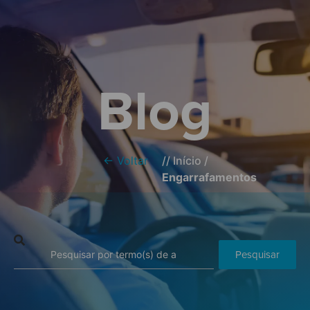
Blog
← Voltar
//
Início
/
Engarrafamentos
Pesquisar