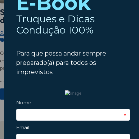
Setembro à porta? Verifique o estado
do seu automóvel!
Insparedes
31 de Julho de 2026
Carros
,
Dicas
,
Manutenção
O verão está a terminar? Descubra porque deve verificar o
estado do automóvel antes do regresso à rotina e conheça os
principais pontos a inspecionar.
...
Ver Mais