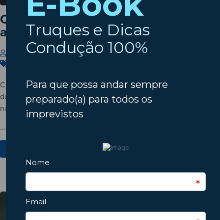
Cinco hábitos que desgastam o seu
automóvel sem dar por isso
Insparedes
22 de Julho de 2026
Carros
,
Condução
,
Manutenção
Conheça cinco hábitos do dia a dia que podem acelerar o
desgaste do automóvel e descubra como pequenas mudanças
na condução ajudam a evitar avarias e custos desnecessários.
...
Ver Mais