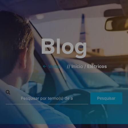
Blog
← Voltar
//
Início
/
Elétricos
Pesquisar