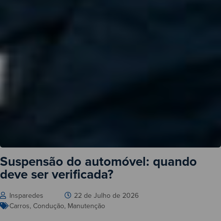
Suspensão do automóvel: quando
deve ser verificada?
Insparedes
22 de Julho de 2026
Carros
,
Condução
,
Manutenção