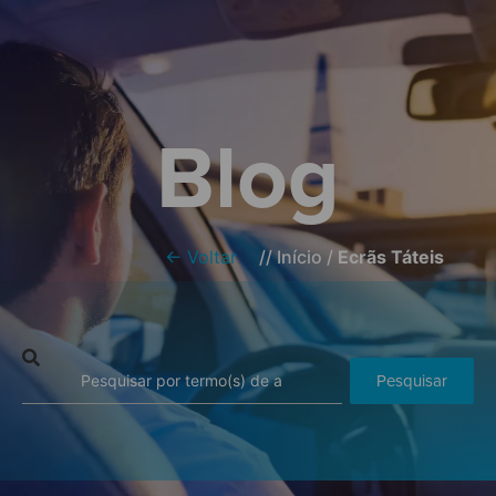
Blog
← Voltar
//
Início
/
Ecrãs Táteis
Pesquisar