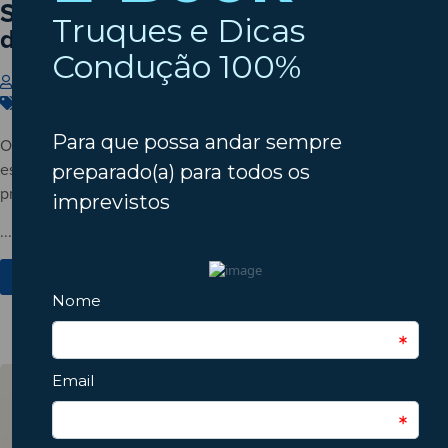
Setembro à porta? Verifique o estado
do seu automóvel!
Insparedes
31 de Julho de 2026
Carros
,
Dicas
,
Manutenção
O verão está a terminar? Descubra porque deve verificar o
estado do automóvel antes do regresso à rotina e conheça os
principais pontos a inspecionar.
...
Ver Mais