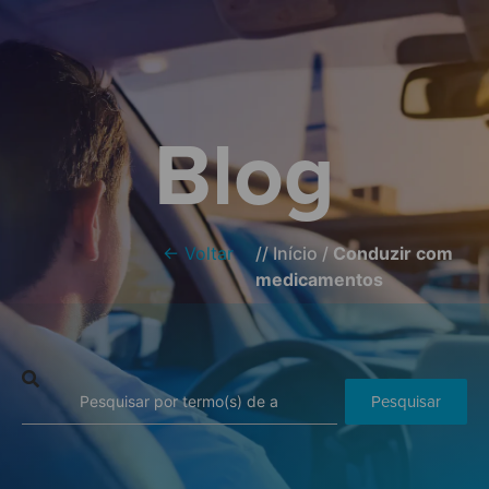
Blog
← Voltar
//
Início
/
Conduzir com
medicamentos
Pesquisar