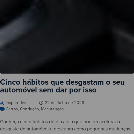
Cinco hábitos que desgastam o seu
automóvel sem dar por isso
Insparedes
22 de Julho de 2026
Carros
,
Condução
,
Manutenção
Conheça cinco hábitos do dia a dia que podem acelerar o
desgaste do automóvel e descubra como pequenas mudanças