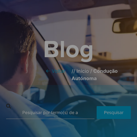
Blog
← Voltar
//
Início
/
Condução
Autónoma
Pesquisar