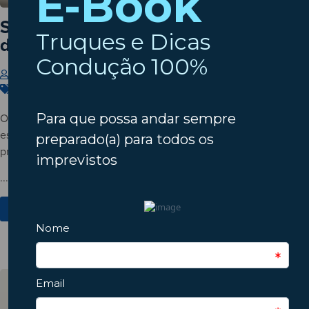
Setembro à porta? Verifique o estado
do seu automóvel!
Insparedes
31 de Julho de 2026
Carros
,
Dicas
,
Manutenção
O verão está a terminar? Descubra porque deve verificar o
estado do automóvel antes do regresso à rotina e conheça os
principais pontos a inspecionar.
...
Ver Mais