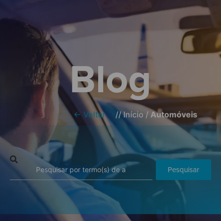
Blog
← Voltar
//
Início
/
Automóveis
Pesquisar