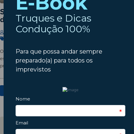
Setembro à porta? Verifique o estado
do seu automóvel!
Insparedes
31 de Julho de 2026
Carros
,
Dicas
,
Manutenção
O verão está a terminar? Descubra porque deve verificar o
estado do automóvel antes do regresso à rotina e conheça os
principais pontos a inspecionar.
...
Ver Mais