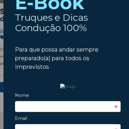
Setembro à porta? Verifique o estado
do seu automóvel!
Insparedes
31 de Julho de 2026
Carros
,
Dicas
,
Manutenção
O verão está a terminar? Descubra porque deve verificar o
estado do automóvel antes do regresso à rotina e conheça os
principais pontos a inspecionar.
...
Ver Mais