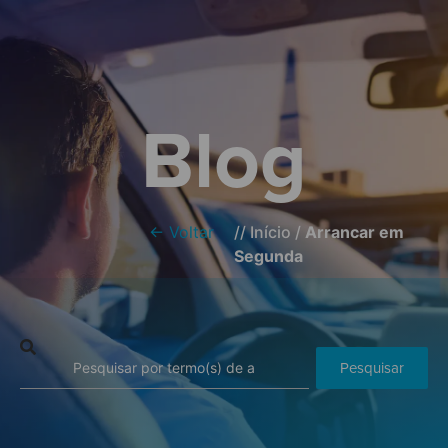
Blog
← Voltar
//
Início
/
Arrancar em
Segunda
Pesquisar