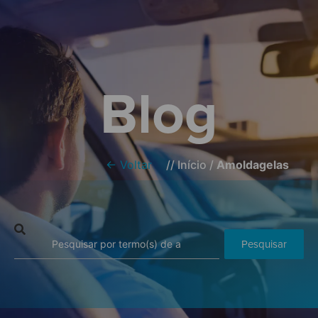
Blog
← Voltar
//
Início
/
Amoldagelas
Pesquisar