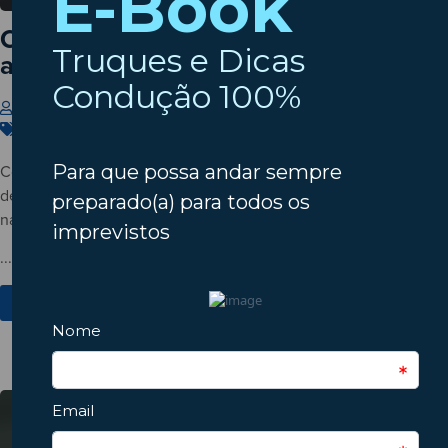
Cinco hábitos que desgastam o seu
automóvel sem dar por isso
Insparedes
22 de Julho de 2026
Carros
,
Condução
,
Manutenção
Conheça cinco hábitos do dia a dia que podem acelerar o
desgaste do automóvel e descubra como pequenas mudanças
na condução ajudam a evitar avarias e custos desnecessários.
...
Ver Mais