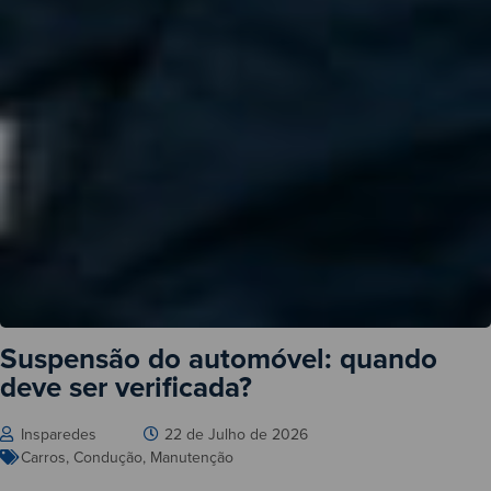
Suspensão do automóvel: quando
deve ser verificada?
Insparedes
22 de Julho de 2026
Carros
,
Condução
,
Manutenção