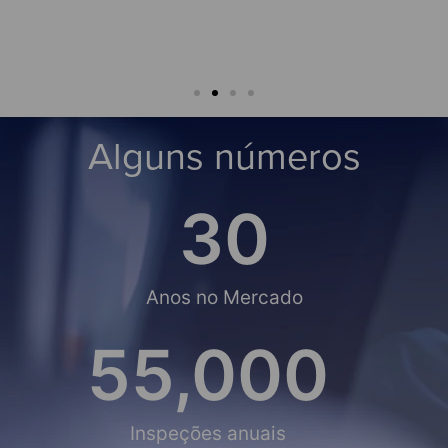
rigo Leão
Alguns números
30
Anos no Mercado
55,000
Inspeções anuais