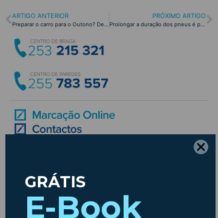
ARTIGO ANTERIOR
PRÓXIMO ARTIGO
Preparar o carro para o Outono? Descubra as melhores dicas com a Insparedes!
Prolongar a duração dos pneus é possível. Saiba como!
Etiquetas
ambiente
Ano Novo
Ar
Animais
Acidentes
Animais em Viagem
Carros
Condicionado
Baterias
Chuva
Carros usados
combustiveis