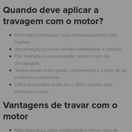
Quando deve aplicar a
travagem com o motor?
Descidas prolongadas: evita sobreaquecimento dos
travões.
Aproximação a curvas: dá mais estabilidade e controlo.
Piso molhado ou escorregadio: reduz o risco de
derrapagem.
Temperaturas muito baixas: complementa o travão de pé
e melhora a aderência.
Falha dos travões: pode ser o último recurso para
imobilizar o carro
Vantagens de travar com o
motor
​Mais segurança: maior estabilidade e menor risco de