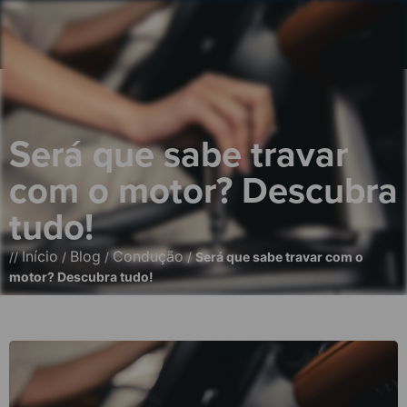
Será que sabe travar
com o motor? Descubra
tudo!
Início
Blog
Condução
//
/
/
/
Será que sabe travar com o
motor? Descubra tudo!