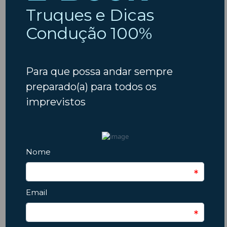
Condução
Dicas
Crianças
Comprar Carro
Dicas
Código da Estrada
Férias
Escapadinhas
Insparedes
Embraiagem
Escapadelas
Insparedes
Inverno
Inspeção
Legislação
Manutenção
Manutenção Auto
Natal
Motores
Motas
Motociclos
Outono
Pneus
Primavera
Páscoa
Pós-férias
Regresso às aulas
Segurança
São João
Segurança Rodoviária
Suspensão
Telemóvel
Verão
Trânsito
Veículos Elétricos
Categorias
Testemunhos Google