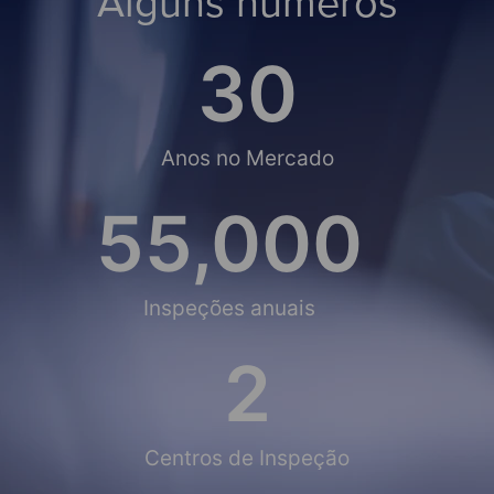
Alguns números
30
Anos no Mercado
55,000
Inspeções anuais
2
Centros de Inspeção