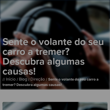
Sente o volante do seu
carro a tremer?
Descubra algumas
causas!
Início
Blog
Direção
//
/
/
/
Sente o volante do seu carro a
tremer? Descubra algumas causas!