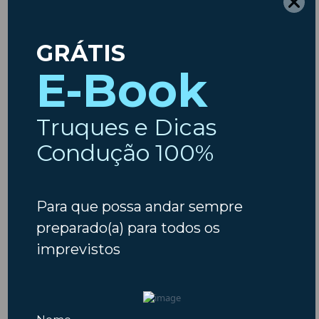
Etiquetas
ambiente
Ano Novo
Ar
Animais
Acidentes
Animais em Viagem
Carros
Condicionado
Baterias
Chuva
Carros usados
combustiveis
Condução
Dicas
Crianças
Comprar Carro
Dicas
Código da Estrada
Férias
Escapadinhas
Insparedes
Embraiagem
Escapadelas
Insparedes
Inverno
Inspeção
Legislação
Manutenção
Manutenção Auto
Natal
Motores
Motas
Motociclos
Outono
Pneus
Primavera
Páscoa
Pós-férias
Regresso às aulas